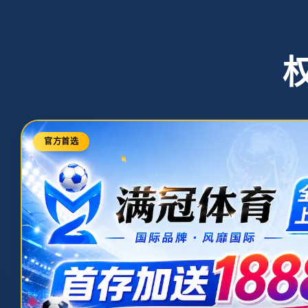
满冠体育
首页
官方入口与登录
APP下载
体育赛事
实时比分