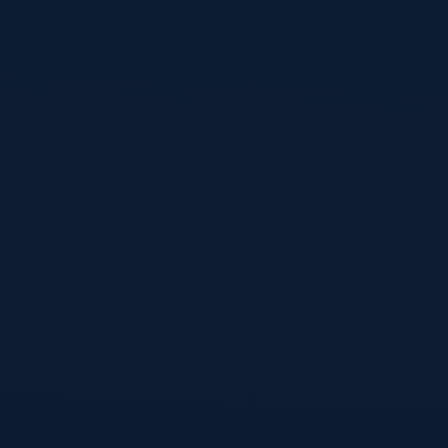
重要服务说明与访问指引更新将在资讯专区集中发布。
Official Access
从满冠体育官方网站开始安全、清晰的访
问流程
通过官方页面了解入口、登录与APP下载方式，并按需前往赛
事、比分、预测及资讯专区。
品牌信息明确
入口分类清晰
多端指引完善
官方入口
APP下载
官方服务入口
专业赛事 · 实时比分 · 一站直达
官方入口与登录
APP下载