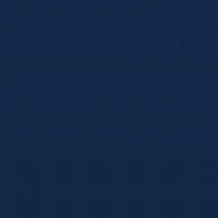
浏览赛事分析
体育资讯
获取赛况更新、体育焦点与平台相关公告。
阅读最新资讯
移动端访问
随时掌握赛事动态，获取APP下载指引
前往满冠体育APP下载页面，查看移动端版本说明、适用设备
与安装访问步骤，让赛事资讯与平台服务更便捷。
确认下载入口
选择适用版本