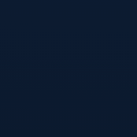
满冠体育官方网站，提供体育赛事资讯、实时比分、赛事预测
及官方APP下载与登录入口服务。
快捷导航