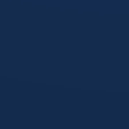
专业体育内容门户
关注赛事进程与平台服务信息
Platform Overview