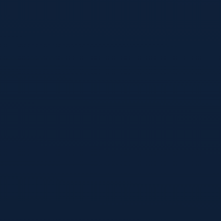
内容预览
赛事焦点与赛况更新
资讯内容发布后，将在此展示最新赛事动态与重点观察。